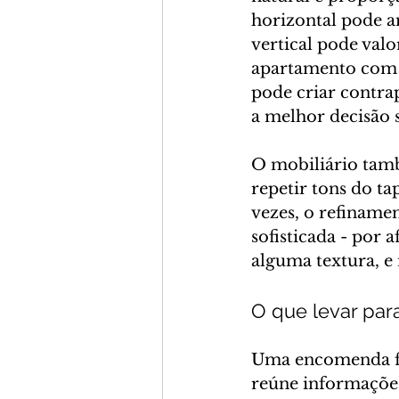
horizontal pode a
vertical pode val
apartamento com l
pode criar contra
a melhor decisão s
O mobiliário tamb
repetir tons do t
vezes, o refiname
sofisticada - por 
alguma textura, e 
O que levar par
Uma encomenda flu
reúne informações 