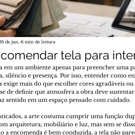
26 de jun.
6 min de leitura
omendar tela para inter
ra em um ambiente apenas para preencher uma pa
la, silêncio e presença. Por isso, entender como 
es exige mais do que escolher cores agradáveis o
se de definir que atmosfera a obra deve sustentar 
 faz sentido em um espaço pensado com cuidado.
isticados, a arte costuma cumprir uma função dupl
om arquitetura, mobiliário e luz, mas sem se diss
o a encomenda é bem conduzida, a tela não pare