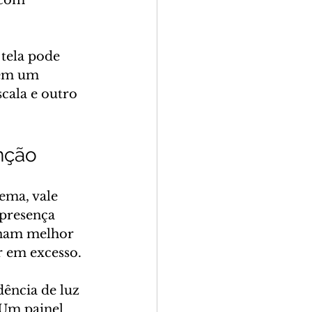
 com 
tela pode 
 em um 
cala e outro 
nção
ema, vale 
presença 
onam melhor 
r em excesso.
dência de luz 
 Um painel 