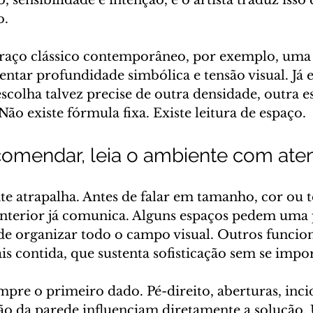
, sensibilidade e intenção, e o artista traduz isso
o.
raço clássico contemporâneo, por exemplo, uma 
centar profundidade simbólica e tensão visual. Já
colha talvez precise de outra densidade, outra es
ão existe fórmula fixa. Existe leitura de espaço.
comendar, leia o ambiente com ate
te atrapalha. Antes de falar em tamanho, cor ou t
interior já comunica. Alguns espaços pedem uma 
 de organizar todo o campo visual. Outros funci
 contida, que sustenta sofisticação sem se impo
mpre o primeiro dado. Pé-direito, aberturas, inci
ão da parede influenciam diretamente a solução.