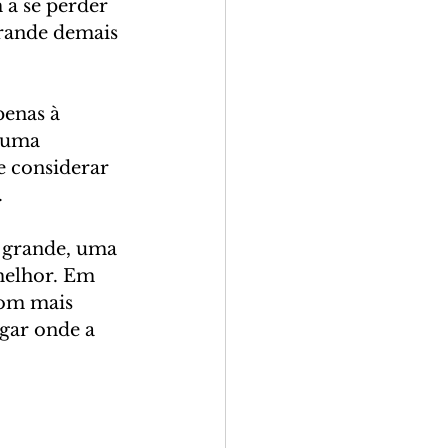
a se perder 
grande demais 
penas à 
 uma 
e considerar 
.
 grande, uma 
melhor. Em 
com mais 
gar onde a 