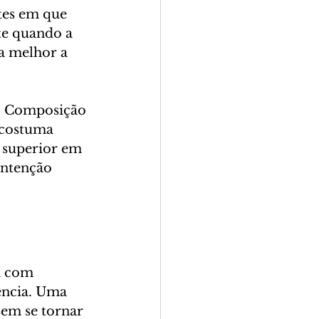
tes em que 
te quando a 
a melhor a 
o. Composição 
 costuma 
 superior em 
intenção 
a com 
rência. Uma 
sem se tornar 