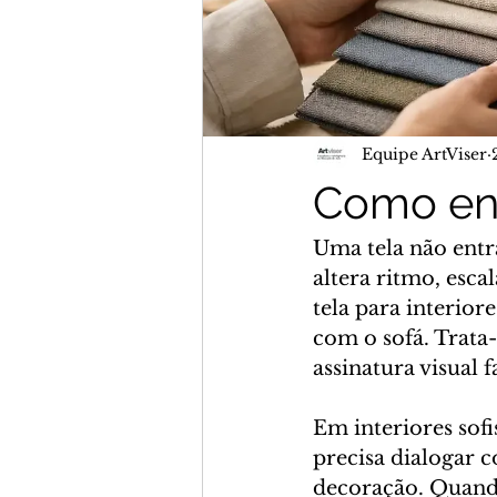
Equipe ArtViser
Como enc
Uma tela não ent
altera ritmo, esca
tela para interior
com o sofá. Trata-
assinatura visual
Em interiores sof
precisa dialogar c
decoração. Quand