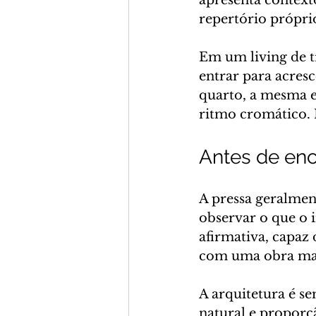
apresenta contexto
repertório própri
Em um living de t
entrar para acres
quarto, a mesma es
ritmo cromático. N
Antes de en
A pressa geralmen
observar o que o 
afirmativa, capaz
com uma obra mais
A arquitetura é se
natural e proporç