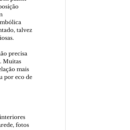
posição 
m 
imbólica 
tado, talvez 
iosas.
ão precisa 
. Muitas 
elação mais 
ou por eco de 
nteriores 
rede, fotos 