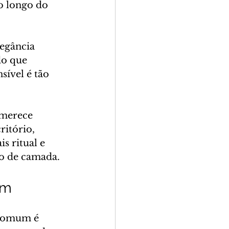
o longo do 
egância 
do que 
sível é tão 
merece 
itório, 
 ritual e 
o de camada.
am
 comum é 