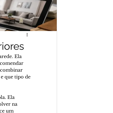
iores
rede. Ela 
encomendar 
u combinar 
e que tipo de 
a. Ela 
olver na 
ce um 