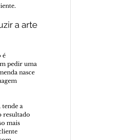
iente.
ir a arte 
 é 
em pedir uma 
menda nasce 
guagem 
 tende a 
o resultado 
so mais 
liente 