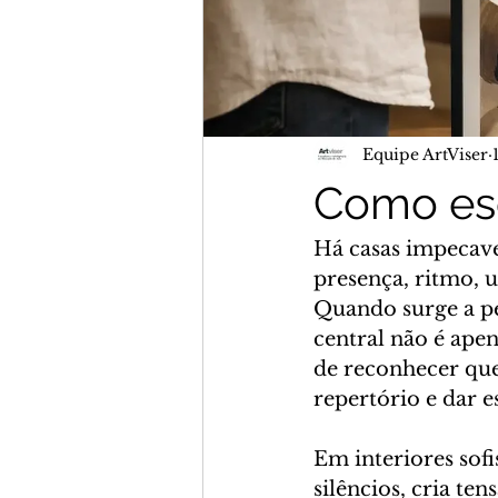
Equipe ArtViser
Como esc
Há casas impecave
presença, ritmo, 
Quando surge a pe
central não é ape
de reconhecer que
repertório e dar 
Em interiores sofi
silêncios, cria te