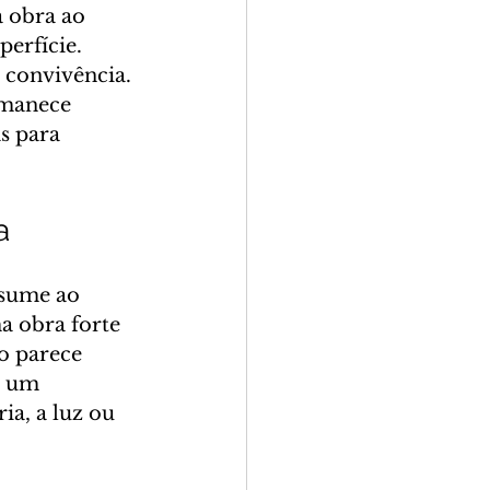
 obra ao 
erfície. 
convivência. 
rmanece 
s para 
a
esume ao 
a obra forte 
o parece 
, um 
a, a luz ou 