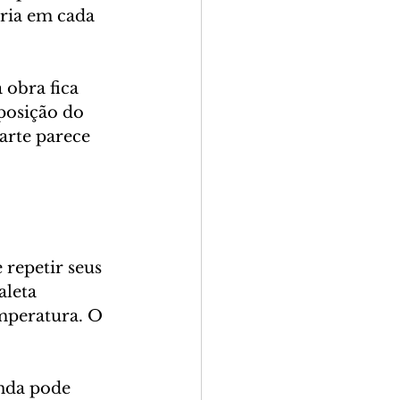
ria em cada 
 obra fica 
posição do 
arte parece 
repetir seus 
aleta 
mperatura. O 
nda pode 