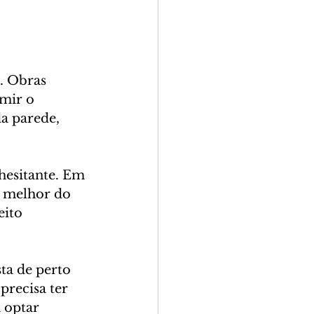
. Obras 
mir o 
a parede, 
esitante. Em 
e melhor do 
ito 
ta de perto 
recisa ter 
a optar 