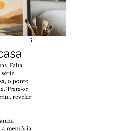
casa
s. Falta 
série. 
a, o ponto 
. Trata-se 
te, revelar 
aniza 
na a memória 