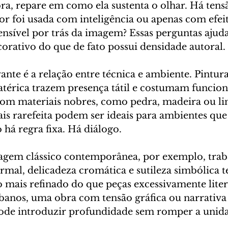
ra, repare em como ela sustenta o olhar. Há tensã
or foi usada com inteligência ou apenas com efeit
nsível por trás da imagem? Essas perguntas ajud
corativo do que de fato possui densidade autoral.
ante é a relação entre técnica e ambiente. Pintur
atérica trazem presença tátil e costumam funcion
om materiais nobres, como pedra, madeira ou li
s rarefeita podem ser ideais para ambientes qu
o há regra fixa. Há diálogo.
agem clássico contemporânea, por exemplo, trab
rmal, delicadeza cromática e sutileza simbólica 
 mais refinado do que peças excessivamente litera
rbanos, uma obra com tensão gráfica ou narrativa
de introduzir profundidade sem romper a unida