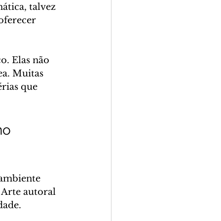
tica, talvez 
oferecer 
o. Elas não 
a. Muitas 
rias que 
no 
 ambiente 
Arte autoral 
dade.