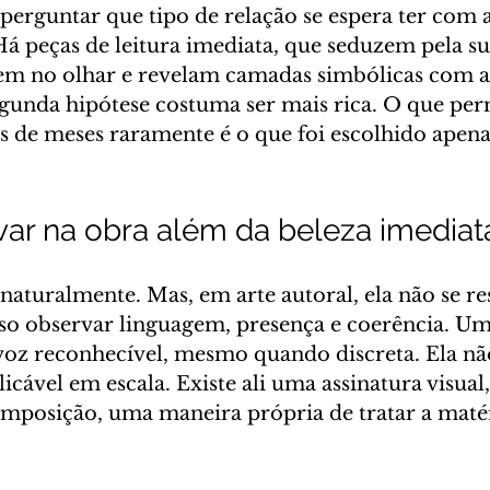
guntar que tipo de relação se espera ter com a
á peças de leitura imediata, que seduzem pela sup
m no olhar e revelam camadas simbólicas com a 
gunda hipótese costuma ser mais rica. O que pe
is de meses raramente é o que foi escolhido apena
ar na obra além da beleza imediat
 naturalmente. Mas, em arte autoral, ela não se r
iso observar linguagem, presença e coerência. Um
oz reconhecível, mesmo quando discreta. Ela nã
icável em escala. Existe ali uma assinatura visual
posição, uma maneira própria de tratar a matéri