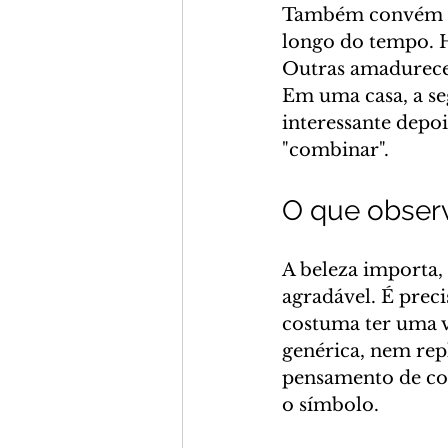
Também convém per
longo do tempo. H
Outras amadurece
Em uma casa, a se
interessante depo
"combinar".
O que observ
A beleza importa,
agradável. É prec
costuma ter uma v
genérica, nem repl
pensamento de com
o símbolo.