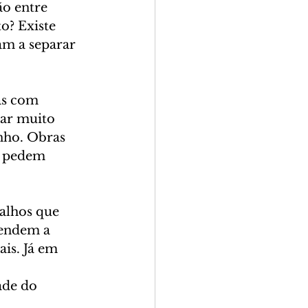
o entre 
o? Existe 
am a separar 
as com 
ar muito 
nho. Obras 
e pedem 
alhos que 
tendem a 
is. Já em 
 
de do 