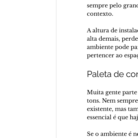
sempre pelo gran
contexto.
A altura de instal
alta demais, perd
ambiente pode par
pertencer ao espaç
Paleta de co
Muita gente parte 
tons. Nem sempre. 
existente, mas t
essencial é que ha
Se o ambiente é n