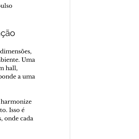
ulso 
nção
 dimensões, 
mbiente. Uma 
 hall, 
ponde a uma 
 harmonize 
o. Isso é 
, onde cada 