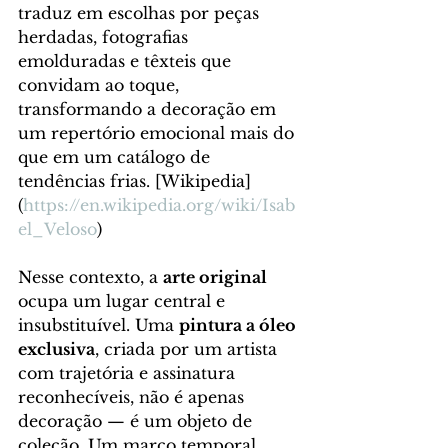
traduz em escolhas por peças 
herdadas, fotografias 
emolduradas e têxteis que 
convidam ao toque, 
transformando a decoração em 
um repertório emocional mais do 
que em um catálogo de 
tendências frias. [Wikipedia]
(
https://en.wikipedia.org/wiki/Isab
el_Veloso
)
Nesse contexto, a 
arte original
ocupa um lugar central e 
insubstituível. Uma 
pintura a óleo 
exclusiva
, criada por um artista 
com trajetória e assinatura 
reconhecíveis, não é apenas 
decoração — é um objeto de 
coleção. Um marco temporal. 