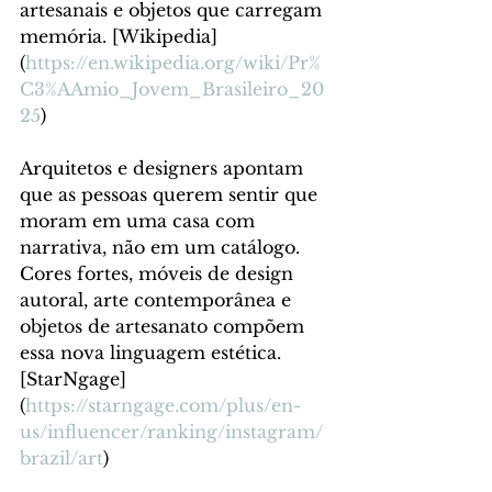
artesanais e objetos que carregam 
memória. [Wikipedia]
(
https://en.wikipedia.org/wiki/Pr%
C3%AAmio_Jovem_Brasileiro_20
25
)
Arquitetos e designers apontam 
que as pessoas querem sentir que 
moram em uma casa com 
narrativa, não em um catálogo. 
Cores fortes, móveis de design 
autoral, arte contemporânea e 
objetos de artesanato compõem 
essa nova linguagem estética. 
[StarNgage]
(
https://starngage.com/plus/en-
us/influencer/ranking/instagram/
brazil/art
)