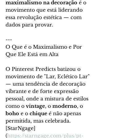
maximalismo na decoração
 é o 
movimento que está liderando 
essa revolução estética — com 
dados para provar.
---
O Que é o Maximalismo e Por 
Que Ele Está em Alta
O Pinterest Predicts batizou o 
movimento de "Lar, Eclético Lar" 
— uma tendência de decoração 
vibrante e de forte expressão 
pessoal, onde a mistura de estilos 
como o 
vintage
, o 
moderno
, o 
boho
 e o 
chique
 é não apenas 
permitida, mas celebrada. 
[StarNgage]
(
https://starngage.com/plus/pt-