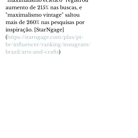
"maximalismo eclético" registrou 
aumento de 215% nas buscas, e 
"maximalismo vintage" saltou 
mais de 260% nas pesquisas por 
inspiração. [StarNgage]
(
https://starngage.com/plus/pt-
br/influencer/ranking/instagram/
brazil/arts-and-crafts
)