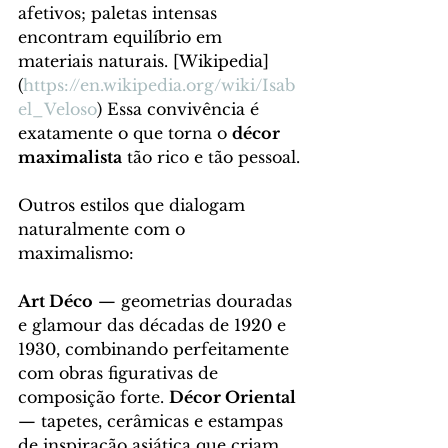
afetivos; paletas intensas 
encontram equilíbrio em 
materiais naturais. [Wikipedia]
(
https://en.wikipedia.org/wiki/Isab
el_Veloso
) Essa convivência é 
exatamente o que torna o 
décor 
maximalista
 tão rico e tão pessoal.
Outros estilos que dialogam 
naturalmente com o 
maximalismo:
Art Déco
 — geometrias douradas 
e glamour das décadas de 1920 e 
1930, combinando perfeitamente 
com obras figurativas de 
composição forte. 
Décor Oriental
— tapetes, cerâmicas e estampas 
de inspiração asiática que criam 