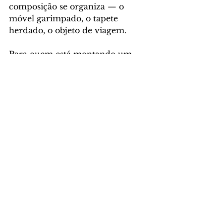
composição se organiza — o 
móvel garimpado, o tapete 
herdado, o objeto de viagem.
Para quem está montando um 
ambiente maximalista de alto 
padrão
, a recomendação é 
começar pela arte. Escolha a obra 
que representa quem você é — e 
construa o ambiente em torno 
dela.
---
 Tendências de Decoração 2026 
que Conversam com o 
Maximalismo
Entre os movimentos mais 