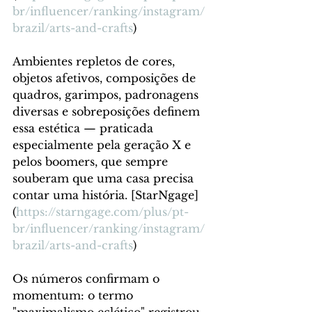
br/influencer/ranking/instagram/
brazil/arts-and-crafts
)
Ambientes repletos de cores, 
objetos afetivos, composições de 
quadros, garimpos, padronagens 
diversas e sobreposições definem 
essa estética — praticada 
especialmente pela geração X e 
pelos boomers, que sempre 
souberam que uma casa precisa 
contar uma história. [StarNgage]
(
https://starngage.com/plus/pt-
br/influencer/ranking/instagram/
brazil/arts-and-crafts
)
Os números confirmam o 
momentum: o termo 