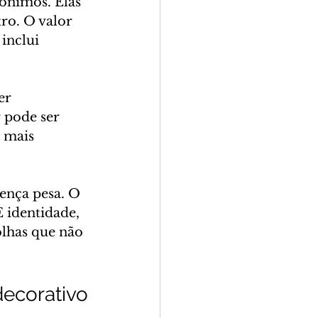
ônimos. Elas 
o. O valor 
inclui 
er 
 pode ser 
 mais 
ença pesa. O 
 identidade, 
olhas que não 
decorativo