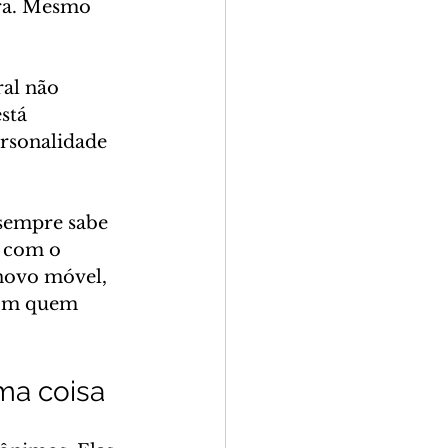
ura. Mesmo 
ral não 
stá 
rsonalidade 
sempre sabe 
 com o 
 novo móvel, 
com quem 
sma coisa