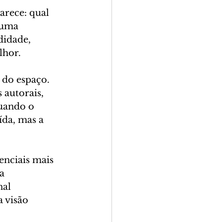
rece: qual 
 uma 
didade, 
lhor.
do espaço. 
autorais, 
uando o 
da, mas a 
enciais mais 
a 
al 
 visão 