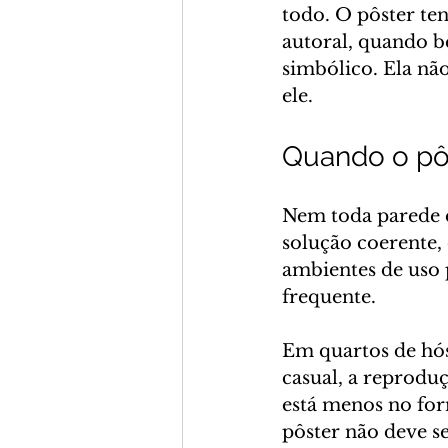
todo. O pôster te
autoral, quando b
simbólico. Ela nã
ele.
Quando o pôs
Nem toda parede 
solução coerente,
ambientes de uso 
frequente.
Em quartos de hós
casual, a reprodu
está menos no for
pôster não deve s