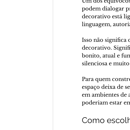
Um dos equívocos 
podem dialogar p
decorativo está li
linguagem, autori
Isso não significa
decorativo. Signif
bonito, atual e fu
silenciosa e muit
Para quem constró
espaço deixa de se
em ambientes de a
poderiam estar em
Como escolhe