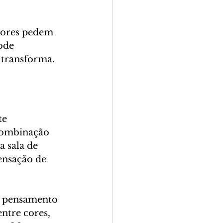
iores pedem 
ode 
 transforma.
te 
combinação 
 sala de 
ensação de 
á pensamento 
entre cores, 