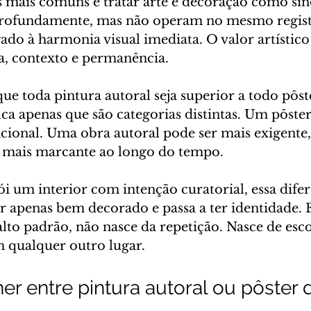
mais comuns é tratar arte e decoração como sin
rofundamente, mas não operam no mesmo registr
gado à harmonia visual imediata. O valor artístico 
a, contexto e permanência.
 que toda pintura autoral seja superior a todo pôst
ica apenas que são categorias distintas. Um pôster
ncional. Uma obra autoral pode ser mais exigente,
o mais marcante ao longo do tempo.
i um interior com intenção curatorial, essa difer
r apenas bem decorado e passa a ter identidade. E
lto padrão, não nasce da repetição. Nasce de esc
 qualquer outro lugar.
r entre pintura autoral ou pôster 