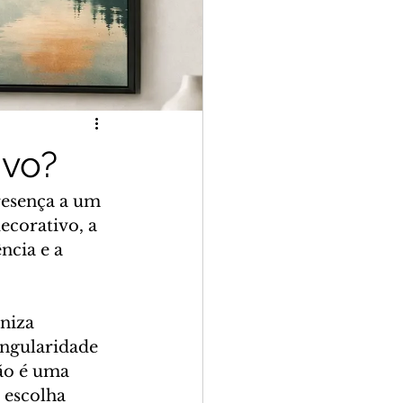
ivo?
resença a um 
ecorativo, a 
ncia e a 
niza 
ingularidade 
ão é uma 
 escolha 