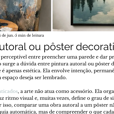
4 de jun.
5 min de leitura
utoral ou pôster decorat
perceptível entre preencher uma parede e dar p
surge a dúvida entre pintura autoral ou pôster d
é apenas estética. Ela envolve intenção, permanê
espaço deseja ser lembrado.
isticados
, a arte não atua como acessório. Ela orga
z ritmo visual e, muitas vezes, define o grau de s
r isso, comparar uma obra autoral a um pôster n
quia automática, mas de compreender o que cada