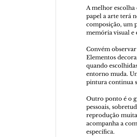
A melhor escolha
papel a arte terá
composição, um pô
memória visual e 
Convém observar 
Elementos decorat
quando escolhida
entorno muda. Um 
pintura continua 
Outro ponto é o g
pessoais, sobretud
reprodução muitas 
acompanha a comp
específica.