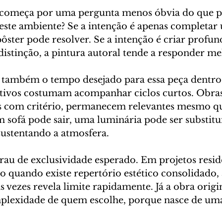
 começa por uma pergunta menos óbvia do que pa
 neste ambiente? Se a intenção é apenas completar
ster pode resolver. Se a intenção é criar profun
distinção, a pintura autoral tende a responder me
também o tempo desejado para essa peça dentro 
ivos costumam acompanhar ciclos curtos. Obras 
s com critério, permanecem relevantes mesmo q
sofá pode sair, uma luminária pode ser substituí
sustentando a atmosfera.
rau de exclusividade esperado. Em projetos resid
o quando existe repertório estético consolidado, 
vezes revela limite rapidamente. Já a obra origin
lexidade de quem escolhe, porque nasce de uma