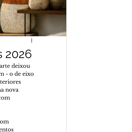
s 2026
arte deixou 
m - o de eixo 
teriores 
ma nova 
 com 
com 
entos 