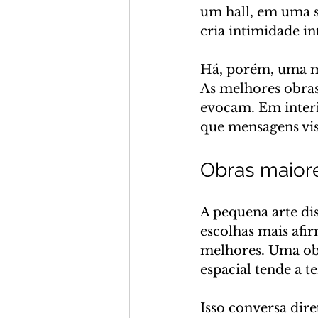
um hall, em uma su
cria intimidade i
Há, porém, uma me
As melhores obras
evocam. Em interio
que mensagens visu
Obras maior
A pequena arte di
escolhas mais afi
melhores. Uma ob
espacial tende a t
Isso conversa dir