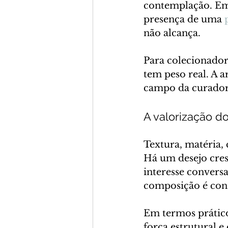
contemplação. Em 
presença de uma 
não alcança.
Para colecionadore
tem peso real. A a
campo da curadori
A valorização do
Textura, matéria,
Há um desejo cres
interesse convers
composição é cont
Em termos prático
força estrutural e