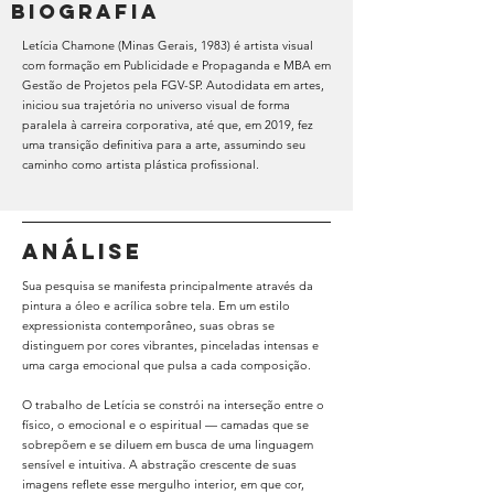
BIOGRAFIA
Letícia Chamone (Minas Gerais, 1983) é artista visual
com formação em Publicidade e Propaganda e MBA em
Gestão de Projetos pela FGV-SP. Autodidata em artes,
iniciou sua trajetória no universo visual de forma
paralela à carreira corporativa, até que, em 2019, fez
uma transição definitiva para a arte, assumindo seu
caminho como artista plástica profissional.
ANÁLISE
Sua pesquisa se manifesta principalmente através da
pintura a óleo e acrílica sobre tela. Em um estilo
expressionista contemporâneo, suas obras se
distinguem por cores vibrantes, pinceladas intensas e
uma carga emocional que pulsa a cada composição.
O trabalho de Letícia se constrói na interseção entre o
físico, o emocional e o espiritual — camadas que se
sobrepõem e se diluem em busca de uma linguagem
sensível e intuitiva. A abstração crescente de suas
imagens reflete esse mergulho interior, em que cor,