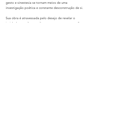
gesto e sinestesia se tornam meios de uma
investigação poética e constante desconstrução de si.
Sua obra é atravessada pelo desejo de revelar o
invisível — aquilo que vibra entre o corpo, a emoção e
o espírito.
Ir para Media Clipping
Ir para Exposições
©2019 por Letícia Chamone - Artista Plástica. Todos os
direitos reservados.